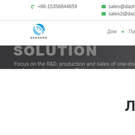
+86-15356844659
sales@daoh
sales2@dao
Дом
Пр
Л