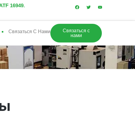
TF 16949.
Связаться с
Связаться С Нами
нами
ды