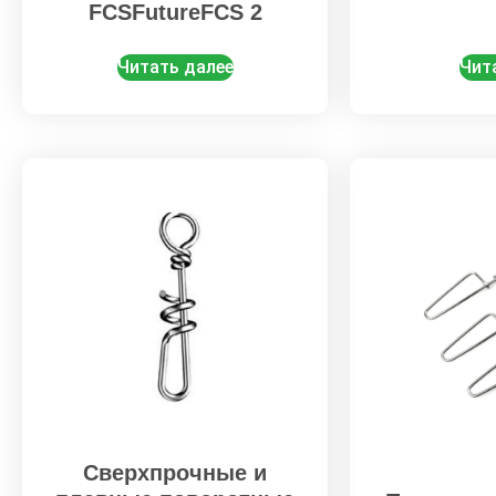
FCSFutureFCS 2
Читать далее
Чит
Сверхпрочные и