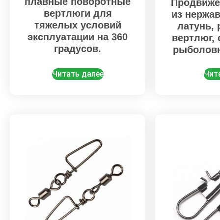
плавные поворотные
Продвиже
вертлюги для
из нержа
тяжелых условий
латунь,
эксплуатации на 360
вертлюг,
градусов.
рыболов
Читать далее
Чит