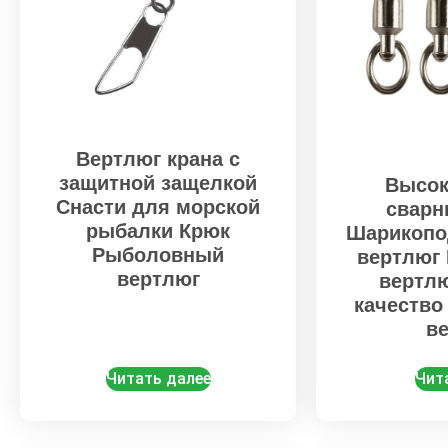
Вертлюг крана с
защитной защелкой
Высо
Снасти для морской
сварн
рыбалки Крюк
Шарикопо
Рыболовный
вертлюг
вертлюг
вертл
качеств
в
Читать далее
Чит