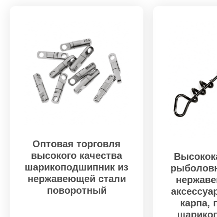
Оптовая торговля
высокого качества
Высокок
шарикоподшипник из
рыболовн
нержавеющей стали
нержаве
поворотный
аксессуа
карпа,
шарико