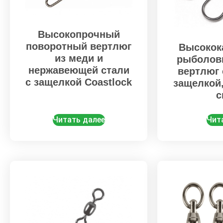
Высокопрочный
поворотный вертлюг
Высокок
из меди и
рыболов
нержавеющей стали
вертлюг 
с защелкой Coastlock
защелкой
с
Читать далее
Чит