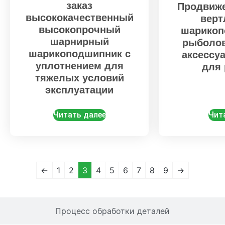
заказ
Продвиж
высококачественный
верт
высокопрочный
шарикоп
шарнирный
рыболов
шарикоподшипник с
аксессу
уплотнением для
для
тяжелых условий
эксплуатации
Читать далее
Чит
←
1
2
3
4
5
6
7
8
9
→
Процесс обработки деталей