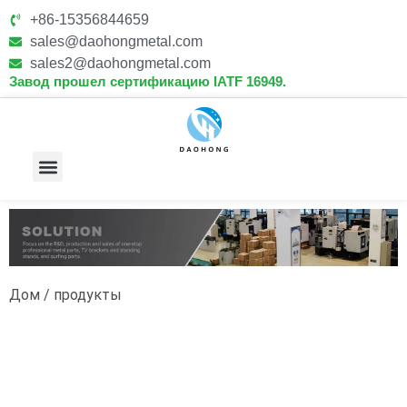
+86-15356844659
sales@daohongmetal.com
sales2@daohongmetal.com
Завод прошел сертификацию IATF 16949.
О Нас
Основные Возможности
Связаться С Нами
Дом
/ продукты
Товары для спорта на открытом воздухе