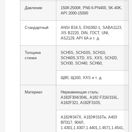
Давление
150#-2500#, PN0.6-PN400, 5K-40K,
API 2000-15000
Стандартный
ANSI B16.5, EN1092-1, SABA1123,
JIS B2220, DIN, ГОСТ, UNI,
AS2129, API 6A и т. д.
Толщина
SCH5S, SCH10S, SCH10,
стенки
SCH40S,STD, XS, XXS, SCH20,
SCH30, SCH40, SCH60,
Щ80, Щ160, XXS и т. д.
Материал
Нержавеющая сталь:
A182F304/304L, A182 F316/316L,
A182F321, A182F310S,
А182Ф347Х, А182Ф316Ти, А403
ВП317, 904Л,
1.4301,1.4307,1.4401,1.4571,1.4541,