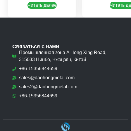
Читать далее
Читать д
Связаться с нами
Промышленная зона A Hong Xing Road,
315033 Нинбо, Чжэцзян, Китай
+86-15356844659
sales@daohongmetal.com
sales2@daohongmetal.com
+86-15356844659