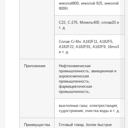
инколой800, инколой 825, инколой
800H,
C22, C-276, Монель400, сплав20 и
т. д.
Сплав Cr-Mo: A182F11, A182F5,
A182F22, A182F91, A182F9, 16mo3
и т. д.
Приложение
Нефтехимическая
промышленность; авиационная и
аэрокосмическая
промышленность;
фармацевтическая
промышленность;
выхлопные газы; электростанция;
судостроение; очистка воды и т. д.
Преимущества
Готовый товар, более быстрое