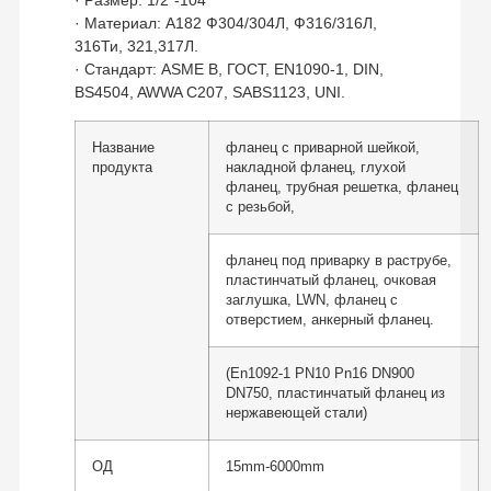
· Размер: 1/2″-104″
· Материал: А182 Ф304/304Л, Ф316/316Л,
316Ти, 321,317Л.
· Стандарт: ASME B, ГОСТ, EN1090-1, DIN,
BS4504, AWWA C207, SABS1123, UNI.
Название
фланец с приварной шейкой,
продукта
накладной фланец, глухой
фланец, трубная решетка, фланец
с резьбой,
фланец под приварку в раструбе,
пластинчатый фланец, очковая
заглушка, LWN, фланец с
отверстием, анкерный фланец.
(En1092-1 PN10 Pn16 DN900
DN750, пластинчатый фланец из
нержавеющей стали)
ОД
15mm-6000mm