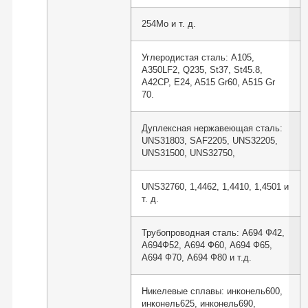
254Mo и т. д.
Углеродистая сталь: A105,
A350LF2, Q235, St37, St45.8,
A42CP, E24, A515 Gr60, A515 Gr
70.
Дуплексная нержавеющая сталь:
UNS31803, SAF2205, UNS32205,
UNS31500, UNS32750,
UNS32760, 1,4462, 1,4410, 1,4501 и
т. д.
Трубопроводная сталь: А694 Ф42,
А694Ф52, А694 Ф60, А694 Ф65,
А694 Ф70, А694 Ф80 и т.д.
Никелевые сплавы: инконель600,
инконель625, инконель690,