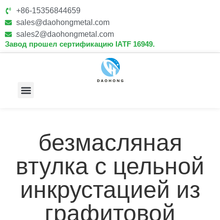
+86-15356844659
sales@daohongmetal.com
sales2@daohongmetal.com
Завод прошел сертификацию IATF 16949.
О Нас
Основные Возможности
Связаться С Нами
безмасляная
втулка с цельной
инкрустацией из
графитовой