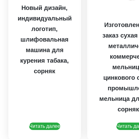
Новый дизайн,
индивидуальный
Изготовлен
логотип,
заказ сухая
шлифовальная
металлич
машина для
коммерч
курения табака,
мельниц
сорняк
цинкового 
промышл
мельница дл
сорня
Читать далее
Читать д