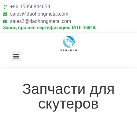
+86-15356844659
sales@daohongmetal.com
sales2@daohongmetal.com
Завод прошел сертификацию IATF 16949.
О Нас
Основные Возможности
Связаться С Нами
Запчасти для
скутеров