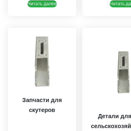
Читать далее
Читать д
Запчасти для
скутеров
Детали для
сельскохозя