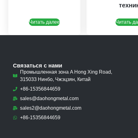
техни
Читать далее
Читать д
Связаться с нами
Промышленная зона A Hong Xing Road,
315033 Нинбо, Чжэцзян, Китай
+86-15356844659
sales@daohongmetal.com
sales2@daohongmetal.com
+86-15356844659