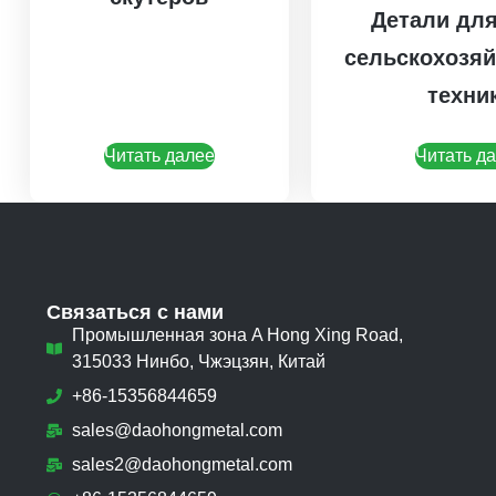
Детали для
сельскохозя
техни
Читать далее
Читать д
Связаться с нами
Промышленная зона A Hong Xing Road,
315033 Нинбо, Чжэцзян, Китай
+86-15356844659
sales@daohongmetal.com
sales2@daohongmetal.com