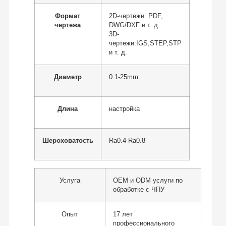
Формат
2D-чертежи: PDF,
чертежа
DWG/DXF и т. д.
3D-
чертежи:IGS,STEP,STP
и т. д.
Диаметр
0.1-25mm
Длина
настройка
Шероховатость
Ra0.4-Ra0.8
Услуга
OEM и ODM услуги по
обработке с ЧПУ
Опыт
17 лет
профессионального