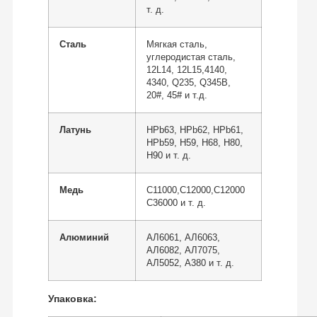
т. д.
Сталь
Мягкая сталь,
углеродистая сталь,
12L14, 12L15,4140,
4340, Q235, Q345B,
20#, 45# и т.д.
Латунь
HPb63, HPb62, HPb61,
HPb59, H59, H68, H80,
H90 и т. д.
Медь
C11000,C12000,C12000
C36000 и т. д.
Алюминий
АЛ6061, АЛ6063,
АЛ6082, АЛ7075,
АЛ5052, А380 и т. д.
Упаковка: