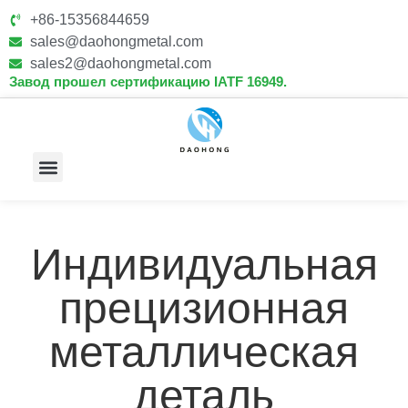
+86-15356844659
sales@daohongmetal.com
sales2@daohongmetal.com
Завод прошел сертификацию IATF 16949.
О Нас
Основные Возможности
Связаться С Нами
Индивидуальная
прецизионная
металлическая
деталь