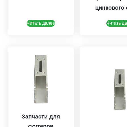
цинкового 
Читать далее
Читать д
Запчасти для
скутеров