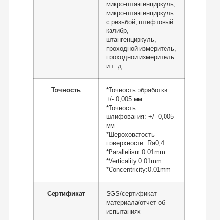
микро-штангенциркуль,
микро-штангенциркуль
с резьбой, штифтовый
калибр,
штангенциркуль,
проходной измеритель,
проходной измеритель
и т. д.
Точность
*Точность обработки:
+/- 0,005 мм
*Точность
шлифования: +/- 0,005
мм
*Шероховатость
поверхности: Ra0,4
*Parallelism:0.01mm
*Verticality:0.01mm
*Concentricity:0.01mm
Сертификат
SGS/сертификат
материала/отчет об
испытаниях