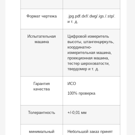
Формат чертежа
.jpg.pdf.dxf/.dwg/.igs./.stp/.
и т. д.
Испытательная
Цифровой измеритель
машина
высоты, штангенциркуль,
координатно-
измерительная машина,
проекционная машина,
тестер шероховатости,
твердомер и т. д.
Гарантия
ИСО
качества
100% проверка
Толерантность
+/-0,01 мм
минимальный
Небольшой заказ принят