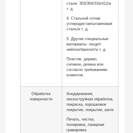
стали: 303/304/316/412/и
т. д.
4. Стальной сплав:
углеродистая/штамповая
сталь/и т. д.
5. Другие специальные
материалы: люцит/
нейлон/бакелит/и т. д.
Пластик, дерево,
силикон, резина или
согласно требованиям
клиентов.
Обработка
Анодирование,
поверхности
пескоструйная обработка,
покраска, порошковое
покрытие, покрытие, шелк
Печать, чистка,
полировка, лазерная
гравировка