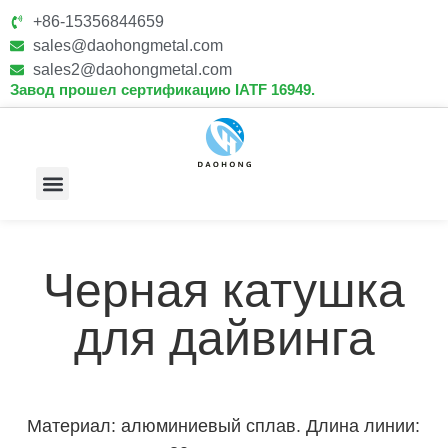
+86-15356844659
sales@daohongmetal.com
sales2@daohongmetal.com
Завод прошел сертификацию IATF 16949.
О Нас
Основные Возможности
Связаться С Нами
Черная катушка
для дайвинга
Материал: алюминиевый сплав. Длина линии: