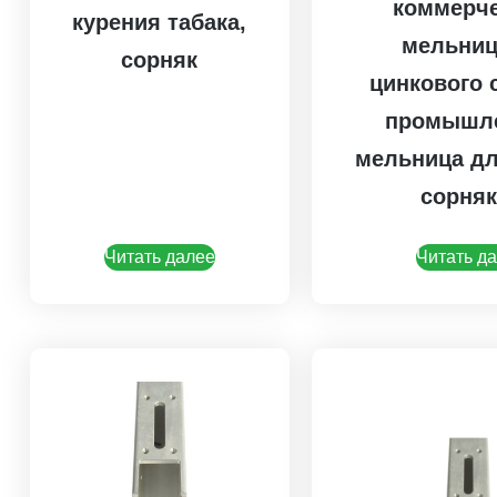
коммерч
курения табака,
мельниц
сорняк
цинкового 
промышл
мельница дл
сорня
Читать далее
Читать д