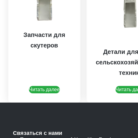
Запчасти для
скутеров
Детали для
сельскохозя
техни
Читать далее
Читать д
Связаться с нами