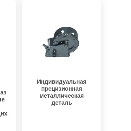
Индивидуальная
прецизионная
аз
металлическая
ые
деталь
щих