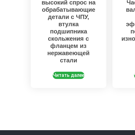
высокий спрос на
Ча
обрабатывающие
ва
детали с ЧПУ,
втулка
эф
подшипника
п
скольжения с
изн
фланцем из
нержавеющей
стали
Читать далее