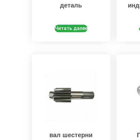
деталь
инд
Читать далее
вал шестерни