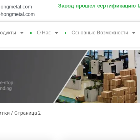
Завод прошел сертификацию IA
ongmetal.com
hongmetal.com
одукты
О Нас
Основные Возможности
отки
/ Страница 2