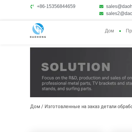
+86-15356844659
sales@daoh
sales2@dao
Дом
Пр
Дом
/
Изготовленные на заказ детали обраб