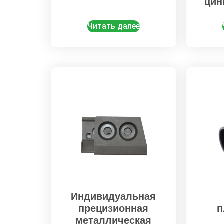
цин
Читать далее
Индивидуальная
прецизионная
п
металлическая