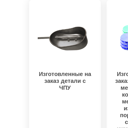
Изготовленные на
Изг
заказ детали с
зака
ЧПУ
ме
к
м
и
по