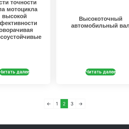
сти точности
ла мотоцикла
высокой
Высокоточный
фективности
автомобильный ва
оворачивая
осоустойчивые
Читать далее
Читать далее
←
1
2
3
→