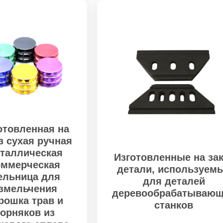
отовленная на
з сухая ручная
таллическая
Изготовленные на зак
оммерческая
детали, используем
ельница для
для деталей
змельчения
деревообрабатываю
рошка трав и
станков
сорняков из