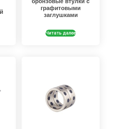
бронзовые втулки с
графитовыми
й
заглушками
Читать далее