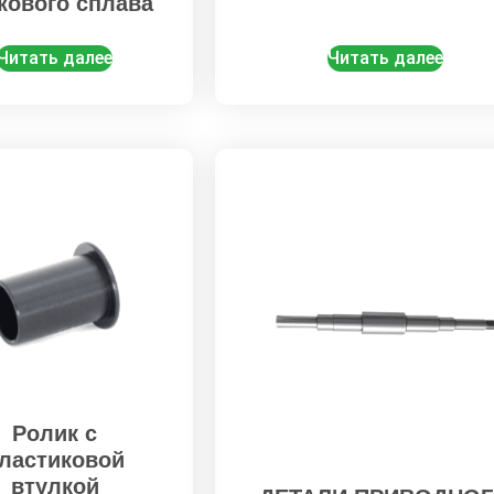
кового сплава
Читать далее
Читать далее
Ролик с
ластиковой
втулкой