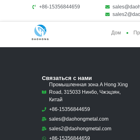
+86-15356844659
sales@daoh
sales2@dao
Дом
Пр
Связаться с нами
Промышленная зона A Hong Xing
Road, 315033 Нинбо, Чжэцзян,
Китай
+86-15356844659
sales@daohongmetal.com
sales2@daohongmetal.com
+86-15356844659