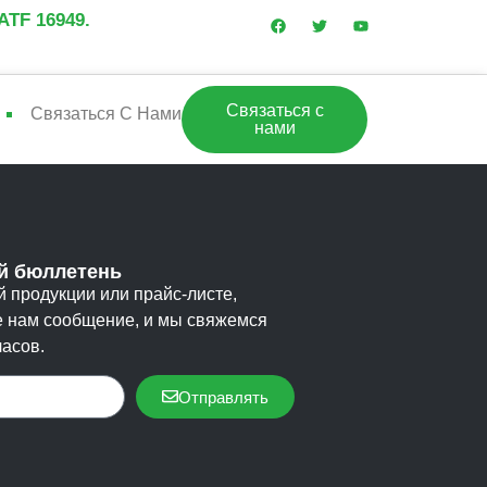
TF 16949.
Связаться с
Связаться С Нами
нами
 бюллетень
 продукции или прайс-листе,
е нам сообщение, и мы свяжемся
часов.
Отправлять