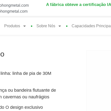
A fábrica obteve a certificação I
ohongmetal.com
hongmetal.com
Produtos
Sobre Nós
Capacidades Principa
xo
linha: linha de pia de 30M
ça ou bandeira flutuante de
 cavernas ou naufrágios
do O design exclusivo