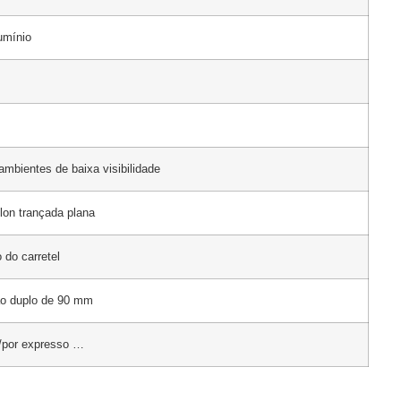
umínio
ambientes de baixa visibilidade
ilon trançada plana
 do carretel
tão duplo de 90 mm
r/por expresso …