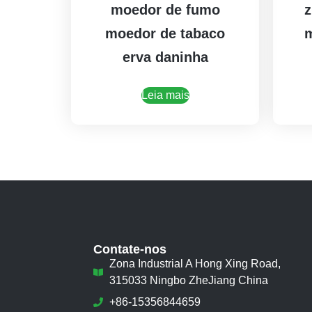
moedor de fumo
z
moedor de tabaco
m
erva daninha
Leia mais
Contate-nos
Zona Industrial A Hong Xing Road,
315033 Ningbo ZheJiang China
+86-15356844659