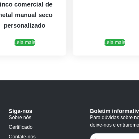
inco comercial de
etal manual seco
personalizado
Leia mais
Leia mais
Siga-nos
Boletim informati
Sobre nós
Para dúvidas sobre no
deixe-nos e entraremo
Certificado
Contate-nos