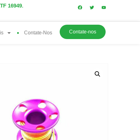
ATF 16949.
Contate-nos
is
Contate-Nos