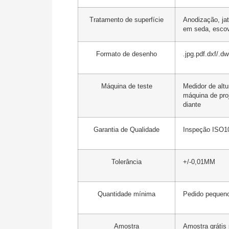
Tratamento de superfície
Anodização, ja
em seda, escov
Formato de desenho
.jpg.pdf.dxf/.dwg
Máquina de teste
Medidor de altu
máquina de proj
diante
Garantia de Qualidade
Inspeção ISO
Tolerância
+/-0,01MM
Quantidade mínima
Pedido pequeno
Amostra
Amostra grátis 