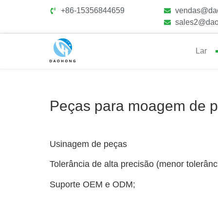
+86-15356844659
vendas@da
sales2@dao
Lar
Peças para moagem de p
Usinagem de peças
Tolerância de alta precisão (menor tolerânc
Suporte OEM e ODM;