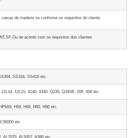
 caixas de madeira ou conforme os requisitos do cliente
,SF Ou de acordo com os requisitos dos clientes
S304, SS316, SS416 etc.
 12L14, 12L15, 4140, 4340, Q235, Q345B, 20#, 45# etc.
Pb59, H59, H68, H80, H90 etc.
C36000 etc.
, AL7075, AL5052, A380 etc.