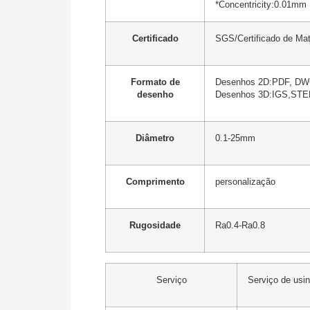
*Concentricity:0.01mm
Certificado
SGS/Certificado de Mate
Formato de
Desenhos 2D:PDF, DW
desenho
Desenhos 3D:IGS,STEP
Diâmetro
0.1-25mm
Comprimento
personalização
Rugosidade
Ra0.4-Ra0.8
Serviço
Serviço de u