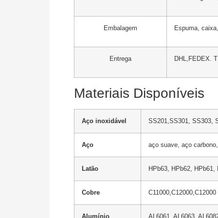
Embalagem
Espuma, caixa,
Entrega
DHL,FEDEX. TNT
Materiais Disponíveis
Aço inoxidável
SS201,SS301, SS303, S
Aço
aço suave, aço carbono,
Latão
HPb63, HPb62, HPb61, H
Cobre
C11000,C12000,C12000 
Alumínio
AL6061, AL6063, AL6082