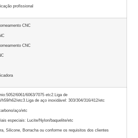
icação profissional
 torneamento CNC
CNC
 torneamento CNC
NC
ficadora
ínio:5052/6061/6063/7075 etc2.Liga de
/h59/h62/etc3.Liga de aço inoxidável: 303/304/316/412/etc
 carbono/aço/etc
iais especiais: Lucite/Nylon/baquelite/etc
ra, Silicone, Borracha ou conforme os requisitos dos clientes