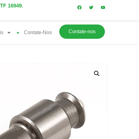
ATF 16949.
Contate-nos
is
Contate-Nos