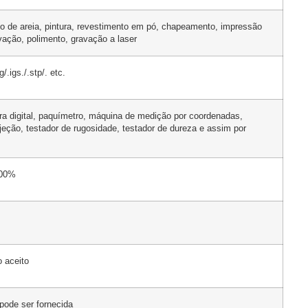
to de areia, pintura, revestimento em pó, chapeamento, impressão
ação, polimento, gravação a laser
/.igs./.stp/. etc.
ra digital, paquímetro, máquina de medição por coordenadas,
eção, testador de rugosidade, testador de dureza e assim por
100%
 aceito
pode ser fornecida