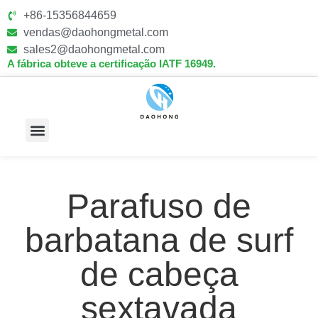
+86-15356844659
vendas@daohongmetal.com
sales2@daohongmetal.com
A fábrica obteve a certificação IATF 16949.
Sobre Nós
Capacidades Principais
Contate-Nos
Parafuso de
barbatana de surf
de cabeça
sextavada