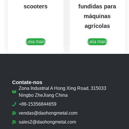
scooters
fundidas para
máquinas
agrícolas
Leia mais
Leia mais
Contate-nos
Zona Industrial A Hong Xing Road, 315033
Ningbo ZheJiang China
+86-15356844659
vendas@daohongmetal.com
sales2@daohongmetal.com