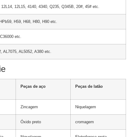
 12L14, 12L15, 4140, 4340, Q235, Q345B, 20#, 45# etc.
Pb59, H59, H68, H80, H90 etc.
C36000 etc.
, AL7075, AL5052, A380 etc.
ie
Peças de aço
Peças de latão
Zincagem
Niquelagem
Óxido preto
cromagem