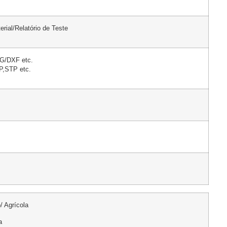
rial/Relatório de Teste
G/DXF etc.
,STP etc.
/ Agrícola
a