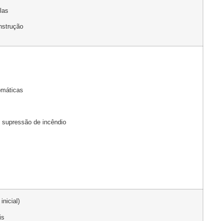
las
nstrução
omáticas
supressão de incêndio
nicial)
is