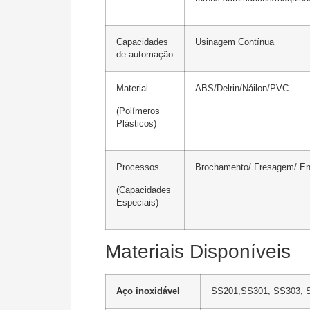
Capacidades
Usinagem Contínua
de automação
Material
ABS/Delrin/Náilon/PVC
(Polímeros
Plásticos)
Processos
Brochamento/ Fresagem/ En
(Capacidades
Especiais)
Materiais Disponíveis
Aço inoxidável
SS201,SS301, SS303, S