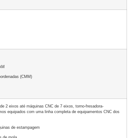
CAM
oordenadas (CMM)
e 2 eixos até máquinas CNC de 7 eixos, torno-fresadora-
amos equipados com uma linha completa de equipamentos CNC dos
uinas de estampagem
s de mola.