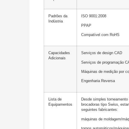
Padrões da
ISO 9001:2008
Indústria
PPAP
Compatível com RoHS
Capacidades
Serviços de design CAD
Adicionais
Serviços de programação 
Máquinas de medição por c
Engenharia Reversa
Lista de
Desde simples torneamento d
Equipamentos
brocadoras tipo Swiss, est
seguintes fabricantes:
máquinas de moldagem/máq
tornos automáticos/máquina