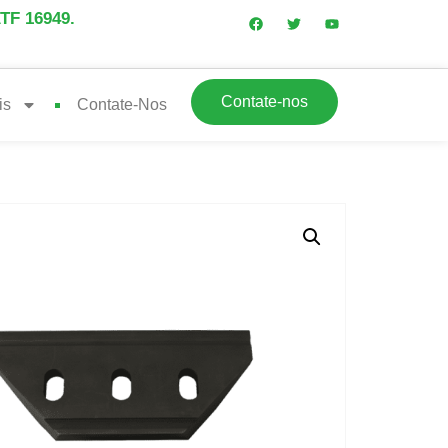
ATF 16949.
Contate-nos
is
Contate-Nos