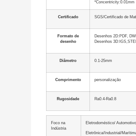
*Concentricity:0.01mm
Certificado
SGS/Certificado de Mate
Formato de
Desenhos 2D:PDF, DW
desenho
Desenhos 3D:IGS,STEP
Diâmetro
0.1-25mm
Comprimento
personalização
Rugosidade
Ra0.4-Ra0.8
Foco na
Eletrodoméstico/ Automotivo
Indústria
Eletrônica/Industrial/Marítim