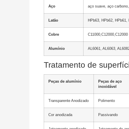
Aço
aço suave, aço carbono,
Latão
HPb63, HPb62, HPb61, H
Cobre
C11000,C12000,C12000 
Alumínio
AL6061, AL6063, AL6082
Tratamento de superfíc
Peças de alumínio
Peças de aço
inoxidável
Transparente Anodizado
Polimento
Cor anodizada
Passivando