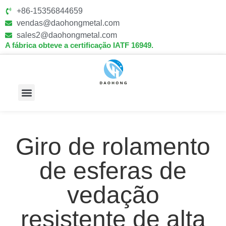
+86-15356844659
vendas@daohongmetal.com
sales2@daohongmetal.com
A fábrica obteve a certificação IATF 16949.
Sobre Nós
Capacidades Principais
Contate-Nos
Giro de rolamento
de esferas de
vedação
resistente de alta