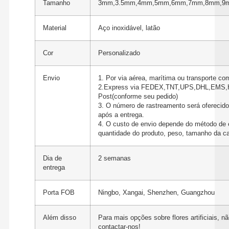
Tamanho
3mm,3.5mm,4mm,5mm,6mm,7mm,8mm,9
Material
Aço inoxidável, latão
Cor
Personalizado
Envio
1. Por via aérea, marítima ou transporte c
2.Express via FEDEX,TNT,UPS,DHL,EMS
Post(conforme seu pedido)
3. O número de rastreamento será oferecid
após a entrega.
4. O custo de envio depende do método de 
quantidade do produto, peso, tamanho da ca
Dia de
2 semanas
entrega
Porta FOB
Ningbo, Xangai, Shenzhen, Guangzhou
Além disso
Para mais opções sobre flores artificiais, n
contactar-nos!