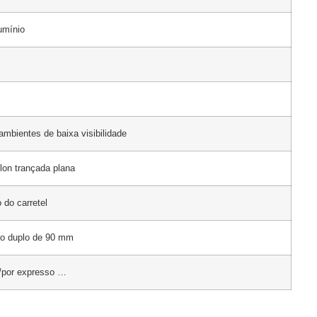
umínio
ambientes de baixa visibilidade
ilon trançada plana
 do carretel
tão duplo de 90 mm
r/por expresso …