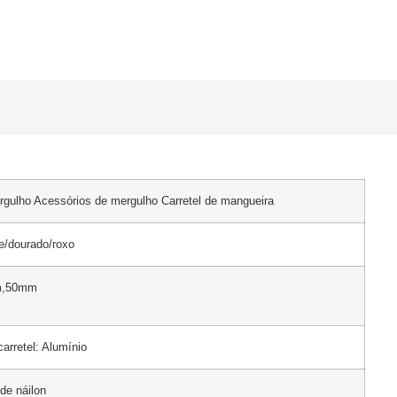
rgulho Acessórios de mergulho Carretel de mangueira
e/dourado/roxo
m,50mm
carretel: Alumínio
 de náilon