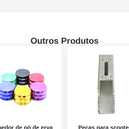
Outros Produtos
edor de pó de erva
Peças para scoote