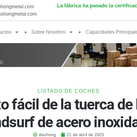
La fábrica ha pasado la certifica
hongmetal.com
ohongmetal.com
uctos
Sobre Nosotros
Capacidades Principal
LISTADO DE COCHES
fácil de la tuerca de 
dsurf de acero inoxid
daohong
21 de abril de 2025