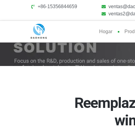
+86-15356844659
ventas@dao
ventas2@da
Hogar
Prod
Reemplazo 
win