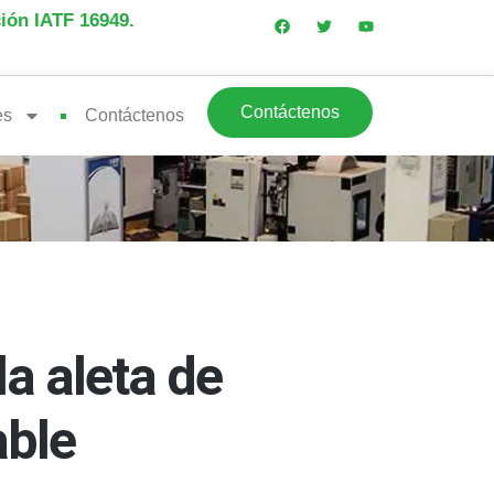
ción IATF 16949.
Contáctenos
es
Contáctenos
la aleta de
able