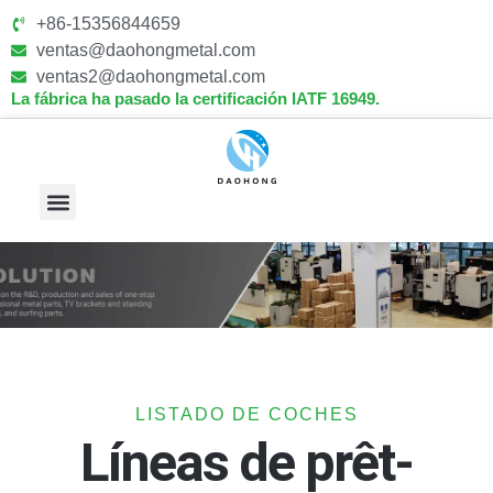
+86-15356844659
ventas@daohongmetal.com
ventas2@daohongmetal.com
La fábrica ha pasado la certificación IATF 16949.
Sobre Nosotros
Capacidades Principales
LISTADO DE COCHES
Líneas de prêt-