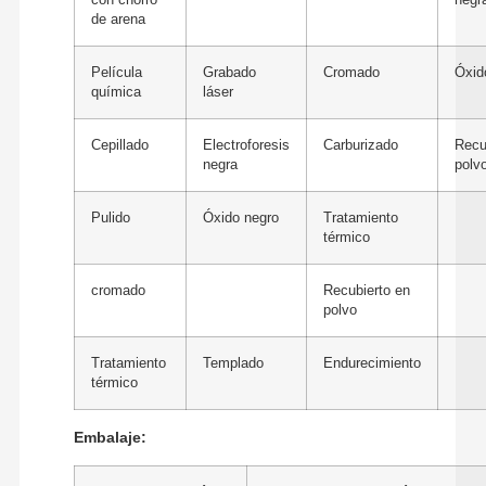
con chorro
negr
de arena
Película
Grabado
Cromado
Óxid
química
láser
Cepillado
Electroforesis
Carburizado
Recu
negra
polv
Pulido
Óxido negro
Tratamiento
térmico
cromado
Recubierto en
polvo
Tratamiento
Templado
Endurecimiento
térmico
Embalaje: