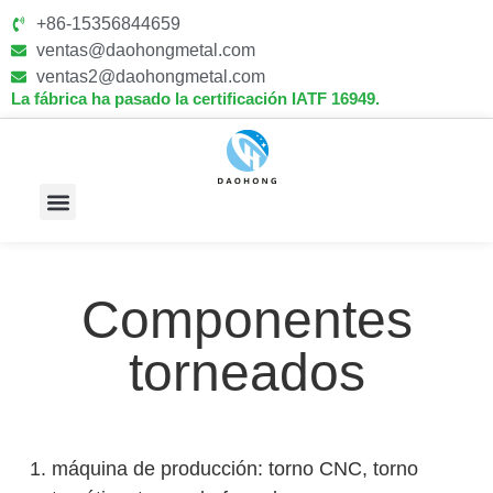
+86-15356844659
ventas@daohongmetal.com
ventas2@daohongmetal.com
La fábrica ha pasado la certificación IATF 16949.
Sobre Nosotros
Capacidades Principales
Componentes
torneados
1. máquina de producción: torno CNC, torno