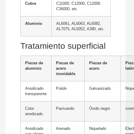
Cobre
C11000, C12000, C12000
C36000, etc.
Aluminio
AL6061, AL6063, AL6082,
AL7075, AL5052, A380, etc.
Tratamiento superficial
Piezas de
Piezas de
Piezas de
Piez
aluminio
acero
acero
lató
inoxidable
Anodizado
Pulido
Galvanizado
Niqu
transparente
Color
Pasivando
Óxido negro
crom
anodizado
Anodizado
Arenado
Niquelado
Elect