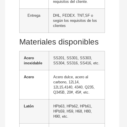
requisitos del cliente.
Entrega
DHL, FEDEX. TNT,SF o
según los requisitos de los
clientes
Materiales disponibles
Acero
SS201, SS301, SS303,
inoxidable
SS304, SS316, SS416, etc.
Acero
Acero dulce, acero al
carbono, 12L14,
12L15,4140, 4340, Q235,
Q345B, 20#, 45#, etc.
Latón
HPb63, HPb62, HPb61,
HPb59, H59, H68, H80,
H90, etc.