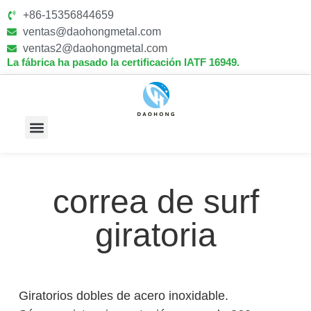
+86-15356844659
ventas@daohongmetal.com
ventas2@daohongmetal.com
La fábrica ha pasado la certificación IATF 16949.
Sobre Nosotros
Capacidades Principales
correa de surf
giratoria
Giratorios dobles de acero inoxidable.