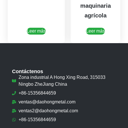
maquinaria
agrícola
Leer más
Leer más
Contáctenos
Zona industrial A Hong Xing Road, 315033
Ningbo ZheJiang China
+86-15356844659
ventas@daohongmetal.com
ventas2@daohongmetal.com
+86-15356844659