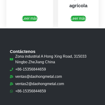
agrícola
Leer más
Leer más
Contáctenos
Zona industrial A Hong Xing Road, 315033
Ningbo ZheJiang China
+86-15356844659
ventas@daohongmetal.com
ventas2@daohongmetal.com
+86-15356844659