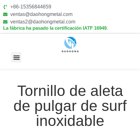
+86-15356844659
ventas@daohongmetal.com
ventas2@daohongmetal.com
La fábrica ha pasado la certificación IATF 16949.
Sobre Nosotros
Capacidades Principales
Tornillo de aleta
de pulgar de surf
inoxidable