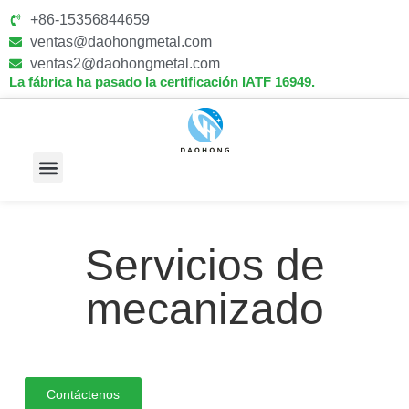
+86-15356844659
ventas@daohongmetal.com
ventas2@daohongmetal.com
La fábrica ha pasado la certificación IATF 16949.
Sobre Nosotros
Capacidades Principales
Servicios de
mecanizado
Contáctenos