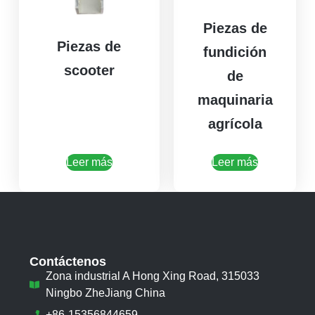
Piezas de
Piezas de
fundición
scooter
de
maquinaria
agrícola
Leer más
Leer más
Contáctenos
Zona industrial A Hong Xing Road, 315033
Ningbo ZheJiang China
+86-15356844659