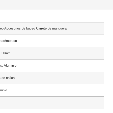
ceo Accesorios de buceo Carrete de manguera
rado/morado
m,50mm
es: Aluminio
a de nailon
minio