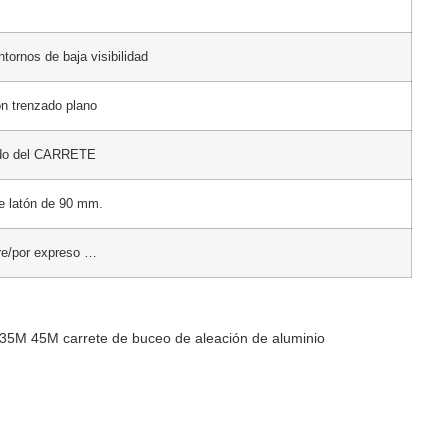
ntornos de baja visibilidad
lon trenzado plano
ido del CARRETE
de latón de 90 mm.
re/por expreso …
5M 45M carrete de buceo de aleación de aluminio