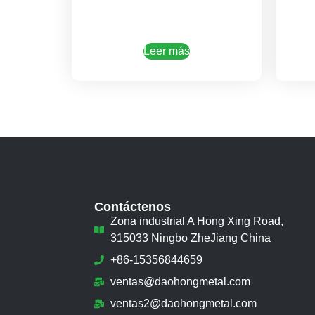
Leer más
Contáctenos
Zona industrial A Hong Xing Road,
315033 Ningbo ZheJiang China
+86-15356844659
ventas@daohongmetal.com
ventas2@daohongmetal.com