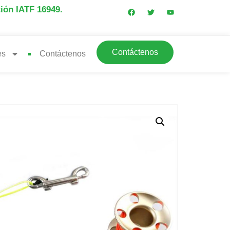
ción IATF 16949.
Contáctenos
es
Contáctenos