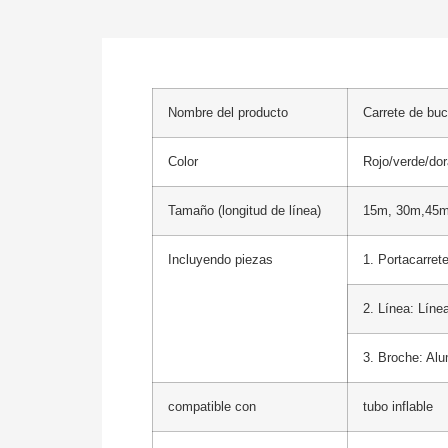
Nombre del producto
Carrete de bu
Color
Rojo/verde/do
Tamaño (longitud de línea)
15m, 30m,45
Incluyendo piezas
1. Portacarret
2. Línea: Líne
3. Broche: Alu
compatible con
tubo inflable