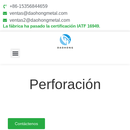
+86-15356844659
ventas@daohongmetal.com
ventas2@daohongmetal.com
La fábrica ha pasado la certificación IATF 16949.
Sobre Nosotros
Capacidades Principales
Perforación
Contáctenos