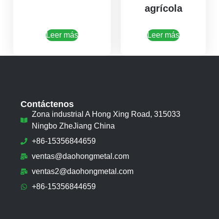
agrícola
Leer más
Leer más
Contáctenos
Zona industrial A Hong Xing Road, 315033
Ningbo ZheJiang China
+86-15356844659
ventas@daohongmetal.com
ventas2@daohongmetal.com
+86-15356844659