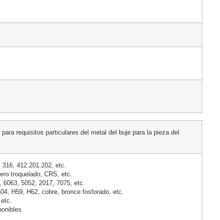
para requisitos particulares del metal del buje para la pieza del
, 316, 412.201.202, etc.
ero troquelado, CRS, etc.
, 6063, 5052, 2017, 7075, etc.
604, H59, H62, cobre, bronce fosforado, etc.
 etc.
ponibles