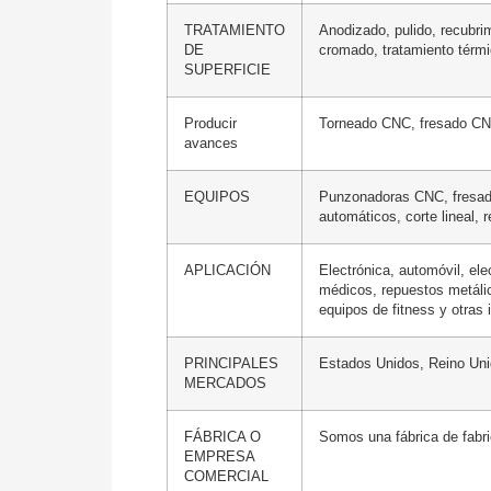
TRATAMIENTO
Anodizado, pulido, recubri
DE
cromado, tratamiento térmi
SUPERFICIE
Producir
Torneado CNC, fresado CN
avances
EQUIPOS
Punzonadoras CNC, fresad
automáticos, corte lineal, r
APLICACIÓN
Electrónica, automóvil, el
médicos, repuestos metálic
equipos de fitness y otras 
PRINCIPALES
Estados Unidos, Reino Unid
MERCADOS
FÁBRICA O
Somos una fábrica de fabri
EMPRESA
COMERCIAL