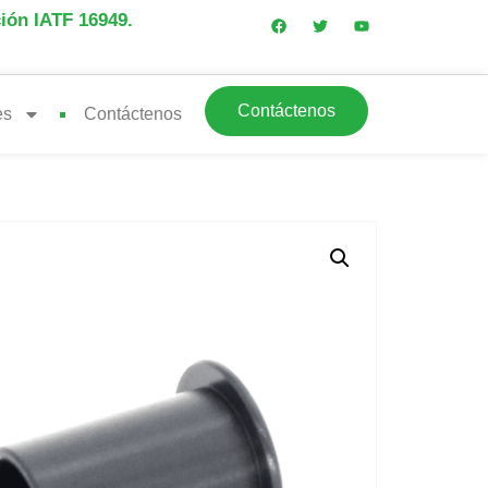
ción IATF 16949.
Contáctenos
es
Contáctenos