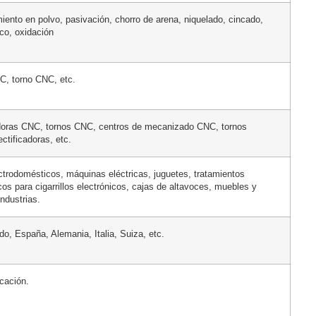
miento en polvo, pasivación, chorro de arena, niquelado, cincado,
co, oxidación
C, torno CNC, etc.
oras CNC, tornos CNC, centros de mecanizado CNC, tornos
ectificadoras, etc.
ectrodomésticos, máquinas eléctricas, juguetes, tratamientos
os para cigarrillos electrónicos, cajas de altavoces, muebles y
industrias.
o, España, Alemania, Italia, Suiza, etc.
cación.