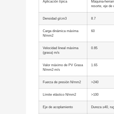
Aplicación típica
Máquina-herrami
resorte, eje de 
Densidad g/cm3
8.7
Carga dinámica máxima
60
N/mm2
Velocidad lineal máxima
0.85
(grasa) m/s
Valor máximo de PV Grasa
1.65
N/mm2·m/s
Fuerza de presión N/mm2
>240
Límite elástico N/mm2
>100
Eje de acoplamiento
Dureza ≥40, ru