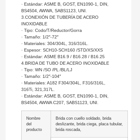
· Estándar: ASME B, GOST, EN1090-1, DIN,
BS4504, AWWA, SABS1123, UNI.
3.CONEXIÓN DE TUBERÍA DE ACERO
INOXIDABLE
· Tipo: Codo/T/Reductor/Gorra
· Tamaño: 1/2″-72″
· Materiales: 304/304L, 316/316L.
· Espesor: SCH10-SCH160 /STD/XS/XXS
· Estándar: ASME B16.9 / B16.28 / B16.25
4.BRIDA DE TUBO DE ACERO INOXIDABLE
· Tipo: WN /SO /PL /BL/LJ
· Tamaño: 1/2″-104″
· Materiales: A182 F304/304L, F316/316L,
316Ti, 321,317L.
· Estándar: ASME B, GOST, EN1090-1, DIN,
BS4504, AWWA C207, SABS1123, UNI.
Nombre
Brida con cuello soldado, brida
del
deslizante, brida ciega, placa tubular,
producto
brida roscada,