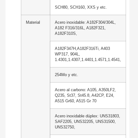
SCH80, SCH160, XXS y etc.
Material
Acero inoxidable: A182F304/304L,
A182 F316/316L, A182F321,
A182F310S,
A182F347H,A182F316Ti, A403
WP317, 904L,
1.4301,1.4307,1.4401,1.4571,1.4541,
254Mo y etc.
Acero al carbono: A105, A350LF2,
Q235, St37, St45.8, A42CP, E24,
A515 Gr60, A515 Gr 70
Acero inoxidable dúplex: UNS31803,
SAF2205, UNS32205, UNS31500,
UNS32750,