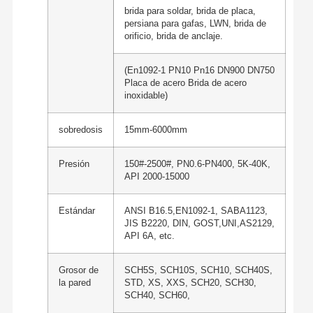
brida para soldar, brida de placa,
persiana para gafas, LWN, brida de
orificio, brida de anclaje.
(En1092-1 PN10 Pn16 DN900 DN750
Placa de acero Brida de acero
inoxidable)
sobredosis
15mm-6000mm
Presión
150#-2500#, PN0.6-PN400, 5K-40K,
API 2000-15000
Estándar
ANSI B16.5,EN1092-1, SABA1123,
JIS B2220, DIN, GOST,UNI,AS2129,
API 6A, etc.
Grosor de
SCH5S, SCH10S, SCH10, SCH40S,
la pared
STD, XS, XXS, SCH20, SCH30,
SCH40, SCH60,