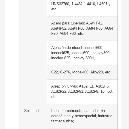
UNS32760, 1.4462,1.4410,1.4501 y
etc.
Acero para tuberías: A694 F42,
A694F52, A694 F60, A694 F65, A694
F70, A694 F80, etc.
Aleación de níquel: inconel600,
inconel625, inconel690, incoloy800,
incoloy 825, incoloy 800H,
C22, C-276, Monel400, Alloy20, etc.
Aleación Cr-Mo: A182F11, A182F5,
A182F22, A182F91, A182F9, 16mo3,
etc.
Solicitud
Industria petroquímica; industria
aeronáutica y aeroespacial; industria
farmacéutica;