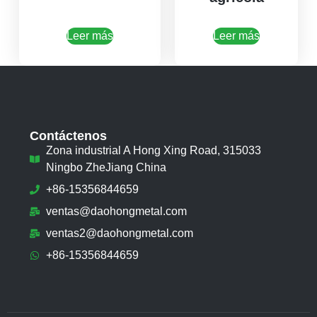
Leer más
Leer más
Contáctenos
Zona industrial A Hong Xing Road, 315033
Ningbo ZheJiang China
+86-15356844659
ventas@daohongmetal.com
ventas2@daohongmetal.com
+86-15356844659