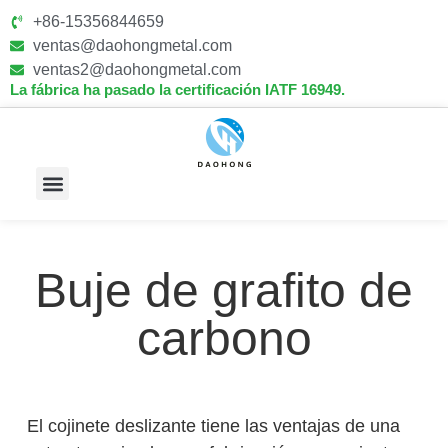
+86-15356844659
ventas@daohongmetal.com
ventas2@daohongmetal.com
La fábrica ha pasado la certificación IATF 16949.
Sobre Nosotros
Capacidades Principales
Buje de grafito de
carbono
El cojinete deslizante tiene las ventajas de una