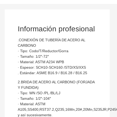
Información profesional
.CONEXIÓN DE TUBERÍA DE ACERO AL
CARBONO
· Tipo: Codo/T/Reductor/Gorra
· Tamaño: 1/2″-72″
· Material: ASTM A234 WPB
· Espesor: SCH10-SCH160 /STD/XS/XXS
. Estándar: ASME B16.9 / B16.28 / B16.25
2.BRIDA DE ACERO AL CARBONO (FORJADA
Y FUNDIDA)
· Tipo: WN /SO /PL /BL/LJ
· Tamaño: 1/2″-104″
· Material: ASTM
A105,SS400,RST37.2,Q235,16Mn,20#,20Mn,S235JR,P24
y así sucesivamente.