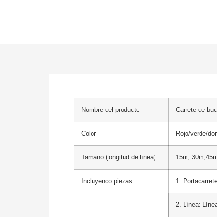
Nombre del producto
Carrete de bu
Color
Rojo/verde/do
Tamaño (longitud de línea)
15m, 30m,45
Incluyendo piezas
1. Portacarret
2. Línea: Líne