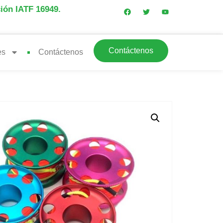
ción IATF 16949.
Contáctenos
es
Contáctenos