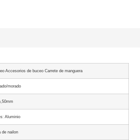
ceo Accesorios de buceo Carrete de manguera
rado/morado
m,50mm
es: Aluminio
a de nailon