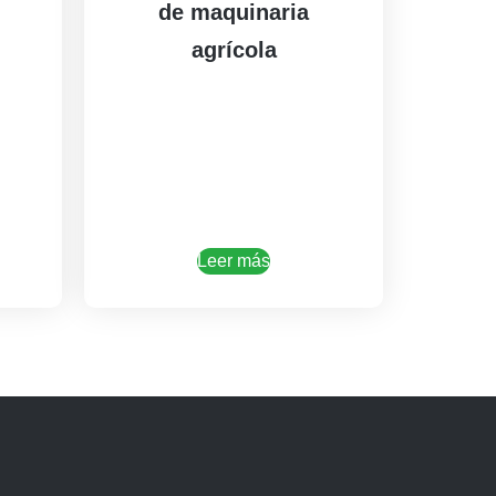
de maquinaria
agrícola
Leer más