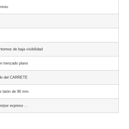
minio
ntornos de baja visibilidad
lon trenzado plano
ido del CARRETE
de latón de 90 mm.
re/por expreso …