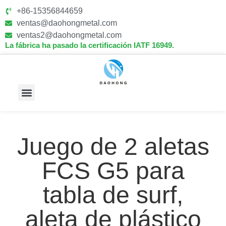
+86-15356844659
ventas@daohongmetal.com
ventas2@daohongmetal.com
La fábrica ha pasado la certificación IATF 16949.
Sobre Nosotros
Capacidades Principales
Juego de 2 aletas
FCS G5 para
tabla de surf,
aleta de plástico