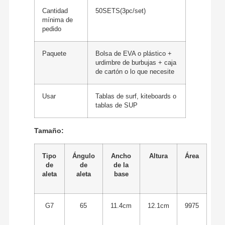
Cantidad
50SETS(3pc/set)
mínima de
pedido
Paquete
Bolsa de EVA o plástico +
urdimbre de burbujas + caja
de cartón o lo que necesite
Usar
Tablas de surf, kiteboards o
tablas de SUP
Tamaño:
Tipo
Ángulo
Ancho
Altura
Área
de
de
de la
aleta
aleta
base
G7
65
11.4cm
12.1cm
9975