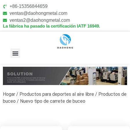
+86-15356844659
ventas@daohongmetal.com
ventas2@daohongmetal.com
La fábrica ha pasado la certificación IATF 16949.
Sobre Nosotros
Capacidades Principales
Hogar
/
Productos para deportes al aire libre
/
Productos de
buceo
/ Nuevo tipo de carrete de buceo