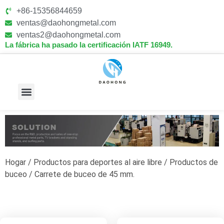
+86-15356844659
ventas@daohongmetal.com
ventas2@daohongmetal.com
La fábrica ha pasado la certificación IATF 16949.
Sobre Nosotros
Capacidades Principales
Hogar
/
Productos para deportes al aire libre
/
Productos de
buceo
/ Carrete de buceo de 45 mm.