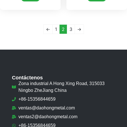
←
1
2
3
→
Contáctenos
Zona industrial A Hong Xing Road, 315033
Ningbo ZheJiang China
+86-15356844659
ventas@daohongmetal.com
ventas2@daohongmetal.com
+86-15356844659