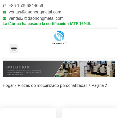
+86-15356844659
ventas@daohongmetal.com
ventas2@daohongmetal.com
La fábrica ha pasado la certificación IATF 16949.
Sobre Nosotros
Capacidades Principales
Hogar
/
Piezas de mecanizado personalizadas
/ Página 2