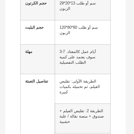
29*20*13 سم أو طلب
حجم الكرتون
الزبون
120*80*80 سم أو طلب
حجم البليت
الزبون
3-7 أيام عمل كالمعتاد.
مهلة
سوف يعتمد على كمية
الطلب التفصيلية
الطريقة الأولى: تقليص
تفاصيل التعبئة
الفيلم، ثم تحميله بكميات
كبيرة
الطريقة 2: تقليص الفيلم +
صندوق + منصة نقالة / علبة
خشبية