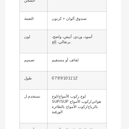
الشحن
صندوق ألوان + كرتون
التعبئة
أسود، وردي، أبيض، واضح،
لون
برتقالي، إلخ.
لفائف أو مستقيم
تصميم
6’7’8’9’10’11’12’
طول
لوح ركوب الأمواج/لوح
تستخدم ل
SUP/SUP هوائي/ركوب الأمواج
بالرياح/ركوب الأمواج بالطائرة
الورقية