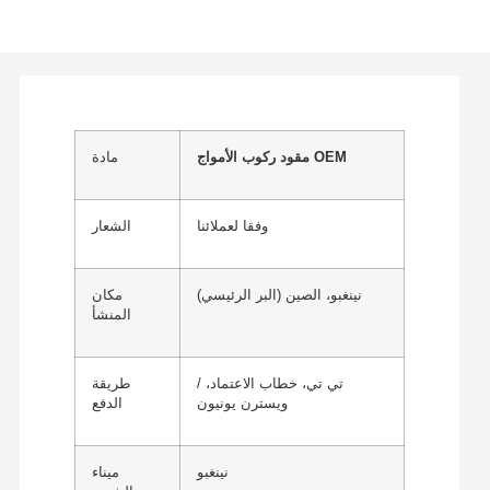
مقود ركوب الأمواج OEM
مادة
وفقا لعملائنا
الشعار
نينغبو، الصين (البر الرئيسي)
مكان
المنشأ
/ تي تي، خطاب الاعتماد،
طريقة
ويسترن يونيون
الدفع
نينغبو
ميناء