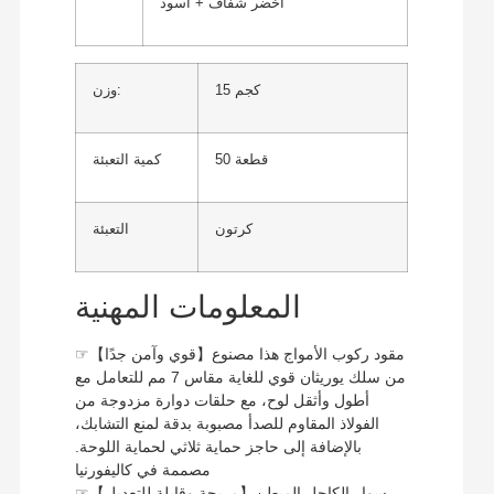
أخضر شفاف + أسود
15 كجم
وزن:
50 قطعة
كمية التعبئة
كرتون
التعبئة
المعلومات المهنية
☞【قوي وآمن جدًا】مقود ركوب الأمواج هذا مصنوع
من سلك يوريثان قوي للغاية مقاس 7 مم للتعامل مع
أطول وأثقل لوح، مع حلقات دوارة مزدوجة من
الفولاذ المقاوم للصدأ مصبوبة بدقة لمنع التشابك،
بالإضافة إلى حاجز حماية ثلاثي لحماية اللوحة.
مصممة في كاليفورنيا
☞【مريحة وقابلة للتعديل】سوار الكاحل المبطن