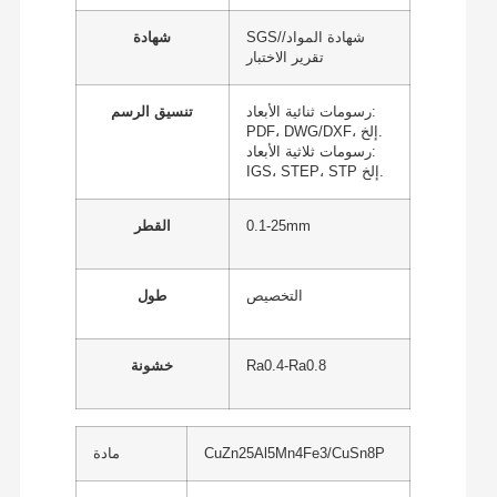
SGS/شهادة المواد/
شهادة
تقرير الاختبار
رسومات ثنائية الأبعاد:
تنسيق الرسم
PDF، DWG/DXF، إلخ.
رسومات ثلاثية الأبعاد:
IGS، STEP، STP إلخ.
0.1-25mm
القطر
التخصيص
طول
Ra0.4-Ra0.8
خشونة
CuZn25Al5Mn4Fe3/CuSn8P
مادة