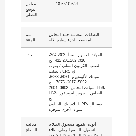
18.5×10-6/ك
معامل
التوسع
الخطي
البطانات المعدنية جلبة النحاس
اسم
المخصصة لجزء سيارة الآلة
المنتج
الفولاذ المقاوم للصدأ: 303، 304،
مادة
316، 412،201،202 إلخ
الصلب: الكربون الصلب / يموت
الصلب، CRS الخ
سبائك الألومنيوم: 6061، 6063،
5052، 2017، 7075، الخ
سبائك النحاس: 3602، 2604، H59،
H62، النحاس، البرونز الفوسفور،
الخ
البلاستيك: النايلون، PP، بوم، الخ
المواد الأخرى متوفرة
أنودة، تلميع، مسحوق الطلاء،
معالجة
التخميل، السفع الرملي، طلاء
السطح
النيكل، طلاء الزنك، طلاء الكروم،