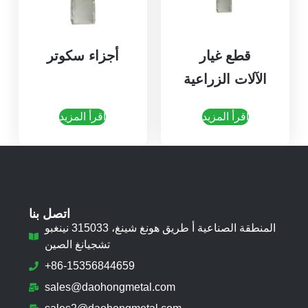
قطع غيار
أجزاء سكوتر
الآلات الزراعية
اقرأ المزيد
اقرأ المزيد
اتصل بنا
المنطقة الصناعية أ طريق هونغ شينغ، 315033 نينغبو
تشجيانغ الصين
+86-15356844659
sales@daohongmetal.com