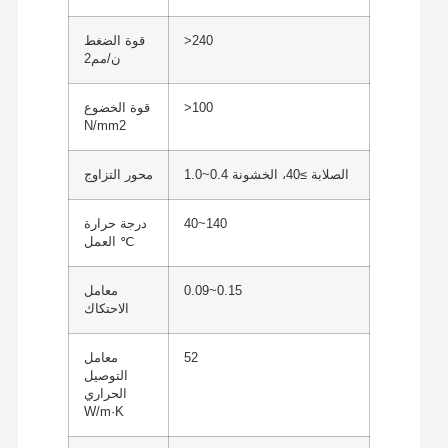
>240
قوة الضغط
ن/مم2
>100
قوة الخضوع
N/mm2
الصلابة ≥40، الخشونة 0.4~1.0
محور التزاوج
40~140
درجة حرارة
العمل ℃
0.09~0.15
معامل
الاحتكاك
52
معامل
التوصيل
الحراري
W/m·K