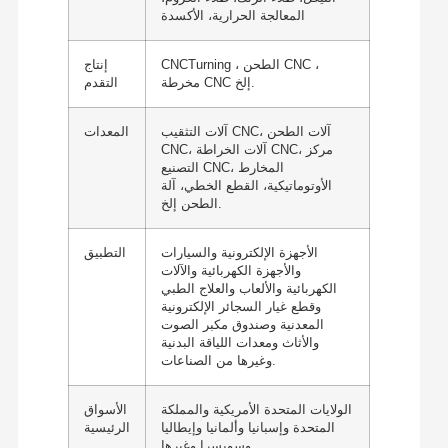
المعالجة الحرارية، الأكسدة
CNCTurning ، الطحن CNC ،
إنتاج
مخرطة CNC إلخ.
التقدم
آلات التثقيب CNC، آلات الطحن
المعدات
CNC، آلات الخراطة CNC، مركز
التصنيع CNC، المخارط
الأوتوماتيكية، القطع الخطي، آلة
الطحن إلخ.
الأجهزة الإلكترونية والسيارات
التطبيق
والأجهزة الكهربائية والآلات
الكهربائية والألعاب والعلاج الطبي
وقطع غيار السجائر الإلكترونية
المعدنية وصندوق مكبر الصوت
والأثاث ومعدات اللياقة البدنية
وغيرها من الصناعات.
الولايات المتحدة الأمريكية والمملكة
الأسواق
المتحدة وإسبانيا وألمانيا وإيطاليا
الرئيسية
وسويسرا وغيرها