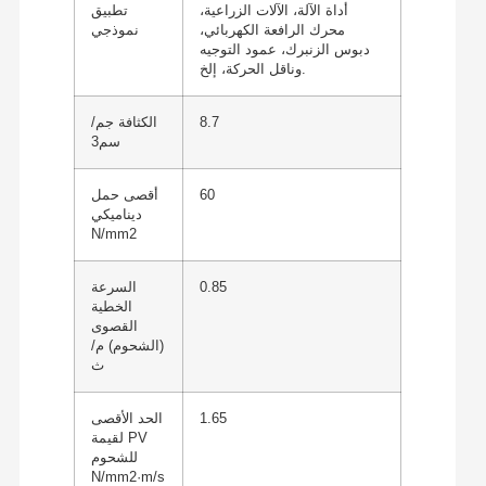
أداة الآلة، الآلات الزراعية،
تطبيق
محرك الرافعة الكهربائي،
نموذجي
دبوس الزنبرك، عمود التوجيه
وناقل الحركة، إلخ.
8.7
الكثافة جم/
سم3
60
أقصى حمل
ديناميكي
N/mm2
0.85
السرعة
الخطية
القصوى
(الشحوم) م/
ث
1.65
الحد الأقصى
لقيمة PV
للشحوم
N/mm2·m/s