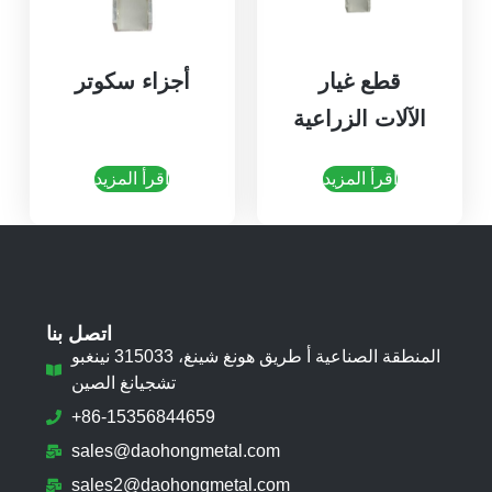
قطع غيار
أجزاء سكوتر
الآلات الزراعية
اقرأ المزيد
اقرأ المزيد
اتصل بنا
المنطقة الصناعية أ طريق هونغ شينغ، 315033 نينغبو
تشجيانغ الصين
+86-15356844659
sales@daohongmetal.com
sales2@daohongmetal.com