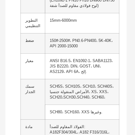
(En1092-1 PN10 Pn16 DN900 DN750
لوح فولاذي مقاوم للصدأ شفة)
15mm-6000mm
التطوير
التنظيمي
150#-2500#، PN0.6-PN400، 5K-40K،
ضغط
API 2000-15000
ANSI B16.5، EN1092-1، SABA1123،
معيار
JIS B2220، DIN، GOST، UNI،
AS2129، API 6A، إلخ.
SCH5S، SCH10S، SCH10، SCH40S،
سمك
الأمراض المنقولة جنسيا، XS، XXS،
الجدار
SCH20،SCH30،SCH40، SCH60،
SCH80، SCH160، XXS وغيرها.
الفولاذ المقاوم للصدأ:
مادة
A182F304/304L، A182 F316/316L،