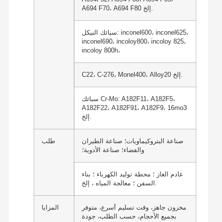
A694 F70، A694 F80 إلخ.
سبائك النيكل: inconel600، inconel625،
inconel690، incoloy800، incoloy 825،
incoloy 800h،
C22، C-276، Monel400، Alloy20 إلخ.
سبائك Cr-Mo: A182F11، A182F5،
A182F22، A182F91، A182F9، 16mo3
إلخ.
صناعة البتروكيماويات؛ صناعة الطيران
طلب
والفضاء؛ صناعة الأدوية؛
عادم الغاز ؛ محطة توليد الكهرباء ؛ بناء
السفن ؛ معالجة المياه ، إلخ.
مخزون جاهز، وقت تسليم أسرع، متوفر
المزايا
بجميع الأحجام، حسب الطلب، جودة