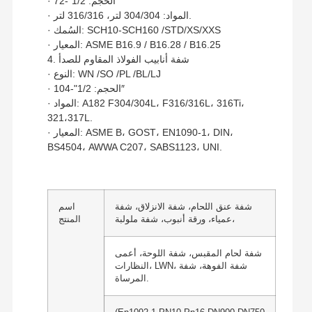
· الحجم: 1/2"-72″
· المواد: 304/304 لتر، 316/316 لتر.
· السُمك: SCH10-SCH160 /STD/XS/XXS
· المعيار: ASME B16.9 / B16.28 / B16.25
4. شفة أنابيب الفولاذ المقاوم للصدأ
· النوع: WN /SO /PL /BL/LJ
· الحجم: 1/2"-104″
· المواد: A182 F304/304L، F316/316L، 316Ti،
321،317L.
· المعيار: ASME B، GOST، EN1090-1، DIN،
BS4504، AWWA C207، SABS1123، UNI.
شفة عنق اللحام، شفة الانزلاق، شفة
اسم
عمياء، ورقة أنبوب، شفة ملولبة،
المنتج
شفة لحام المقبس، شفة اللوحة، أعمى
النظارات، LWN، شفة الفوهة، شفة
المرساة.