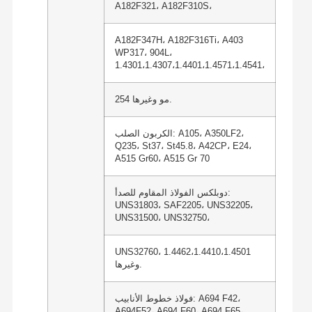
A182F321، A182F310S،
A182F347H، A182F316Ti، A403
WP317، 904L،
1.4301،1.4307،1.4401،1.4571،1.4541،
254 مو وغيرها.
الكربون الصلب: A105، A350LF2،
Q235، St37، St45.8، A42CP، E24،
A515 Gr60، A515 Gr 70
دوبلكس الفولاذ المقاوم للصدأ:
UNS31803، SAF2205، UNS32205،
UNS31500، UNS32750،
UNS32760، 1.4462،1.4410،1.4501
وغيرها.
فولاذ خطوط الأنابيب: A694 F42،
A694F52، A694 F60، A694 F65،