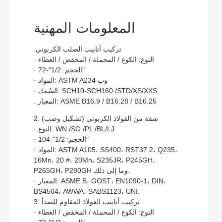
المعلومات المهنية
.تركيب أنابيب الصلب الكربوني
· النوع: الكوع / المحملة / المخفض / الغطاء
· الحجم: 1/2"-72″
· المواد: ASTM A234 وب
· السُمك: SCH10-SCH160 /STD/XS/XXS
. المعيار: ASME B16.9 / B16.28 / B16.25
2. شفة من الفولاذ الكربوني (تشكيل وصب)
· النوع: WN /SO /PL /BL/LJ
· الحجم: 1/2"-104″
· المواد: ASTM A105، SS400، RST37.2، Q235،
16Mn، 20 #، 20Mn، S235JR، P245GH،
P265GH، P280GH وما إلى ذلك.
· المعيار: ASME B، GOST، EN1090-1، DIN،
BS4504، AWWA، SABS1123، UNI.
3. تركيب أنابيب الفولاذ المقاوم للصدأ
· النوع: الكوع / المحملة / المخفض / الغطاء