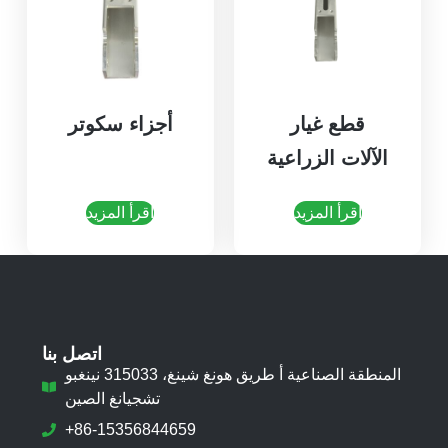
قطع غيار
أجزاء سكوتر
الآلات الزراعية
اقرأ المزيد
اقرأ المزيد
اتصل بنا
المنطقة الصناعية أ طريق هونغ شينغ، 315033 نينغبو
تشجيانغ الصين
+86-15356844659