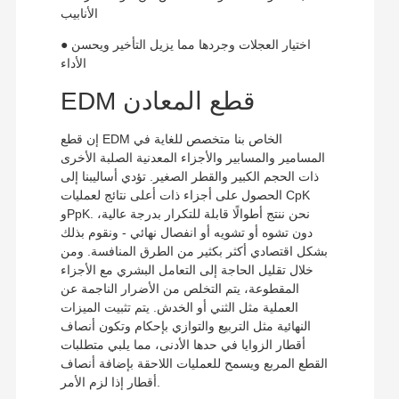
الأنابيب
● اختيار العجلات وجردها مما يزيل التأخير ويحسن
الأداء
EDM قطع المعادن
إن قطع EDM الخاص بنا متخصص للغاية في
المسامير والمسابير والأجزاء المعدنية الصلبة الأخرى
ذات الحجم الكبير والقطر الصغير. تؤدي أساليبنا إلى
الحصول على أجزاء ذات أعلى نتائج لعمليات CpK
وPpK. نحن ننتج أطوالًا قابلة للتكرار بدرجة عالية،
دون تشوه أو تشويه أو انفصال نهائي - ونقوم بذلك
بشكل اقتصادي أكثر بكثير من الطرق المنافسة. ومن
خلال تقليل الحاجة إلى التعامل البشري مع الأجزاء
المقطوعة، يتم التخلص من الأضرار الناجمة عن
العملية مثل الثني أو الخدش. يتم تثبيت الميزات
النهائية مثل التربيع والتوازي بإحكام وتكون أنصاف
أقطار الزوايا في حدها الأدنى، مما يلبي متطلبات
القطع المربع ويسمح للعمليات اللاحقة بإضافة أنصاف
أقطار إذا لزم الأمر.