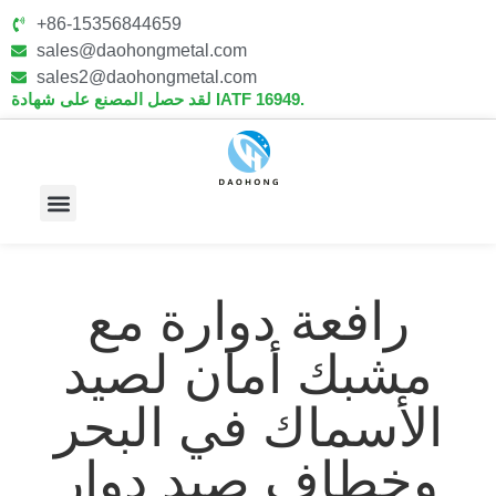
+86-15356844659
sales@daohongmetal.com
sales2@daohongmetal.com
لقد حصل المصنع على شهادة IATF 16949.
معلومات عنا
القدرات الأساسية
رافعة دوارة مع
مشبك أمان لصيد
الأسماك في البحر
وخطاف صيد دوار