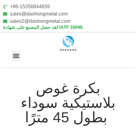
+86-15356844659
sales@daohongmetal.com
sales2@daohongmetal.com
لقد حصل المصنع على شهادة IATF 16949.
معلومات عنا
القدرات الأساسية
بكرة غوص
بلاستيكية سوداء
بطول 45 مترًا