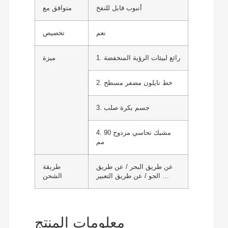
أنبوب قابل للنفخ
متوافق مع
نعم
تخصيص
1. رائع لبيئات الرؤية المنخفضة
ميزة
2. خط نايلون مضفر مسطح
3. جسم بكرة صلب
4. مشبك نحاسي مزدوج 90
مم
عن طريق البحر / عن طريق
طريقة
الجو / عن طريق التعبير …
الشحن
معلومات المنتج