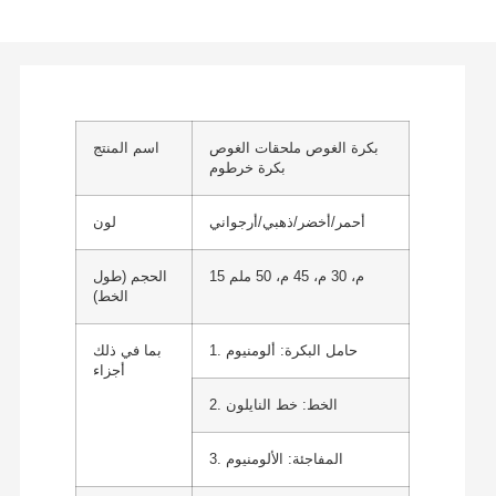
بكرة الغوص ملحقات الغوص
اسم المنتج
بكرة خرطوم
أحمر/أخضر/ذهبي/أرجواني
لون
15 م، 30 م، 45 م، 50 ملم
الحجم (طول
الخط)
1. حامل البكرة: ألومنيوم
بما في ذلك
أجزاء
2. الخط: خط النايلون
3. المفاجئة: الألومنيوم