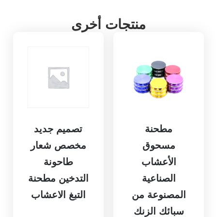
منتجات أخرى
مطحنة
تصميم جديد
مسحوق
مخصص شعار
الأعشاب
طاحونة
الصناعية
التدخين مطحنة
المصنوعة من
التبغ الاعشاب
سبائك الزنك