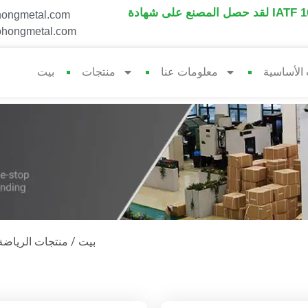
على شهادة IATF 16949.
ongmetal.com
hongmetal.com
 الأساسية
معلومات عنا
منتجات
بيت
/ مقاود لوح التزلج
بيت
/
منتجات الرياضة 