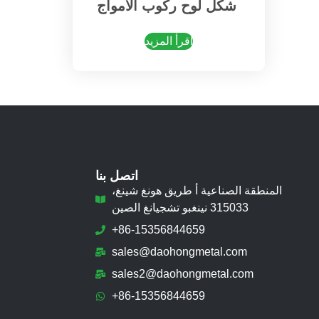
شكل لوح ركوب الأمواج
اقرأ المزيد
اتصل بنا
المنطقة الصناعية أ طريق هونغ شينغ،
315033 نينغبو تشجيانغ الصين
+86-15356844659
sales@daohongmetal.com
sales2@daohongmetal.com
+86-15356844659