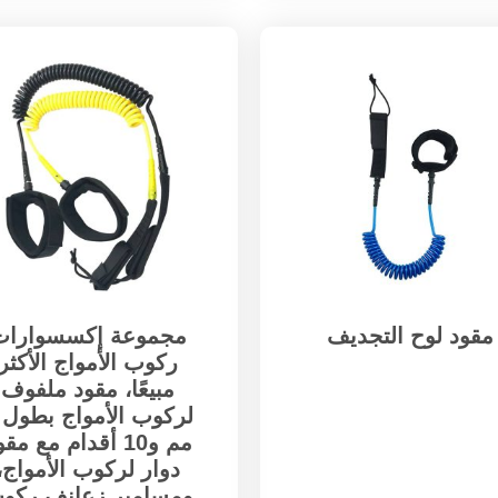
مقود لوح التجديف
مجموعة إكسسوارات
ركوب الأمواج الأكثر
مبيعًا، مقود ملفوف
مم و10 أقدام مع مق
دوار لركوب الأمواج،
ومسامير زعانف ركو