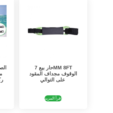
حار بيع 7MM 8FT
الص
الوقوف مجداف المقود
م
على التوالي
رك
اقرأ المزيد