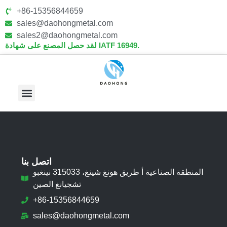
+86-15356844659
sales@daohongmetal.com
sales2@daohongmetal.com
لقد حصل المصنع على شهادة IATF 16949.
معلومات عنا
القدرات الأساسية
اتصل بنا
المنطقة الصناعية أ طريق هونغ شينغ، 315033 نينغبو
تشجيانغ الصين
+86-15356844659
sales@daohongmetal.com